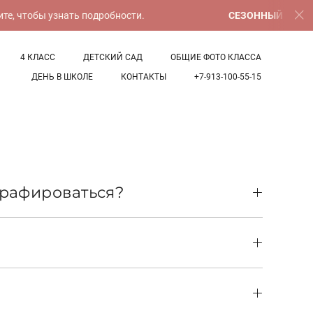
 чтобы узнать подробности.
СЕЗОННЫЙ АЛЬБОМ "
4 КЛАСС
ДЕТСКИЙ САД
ОБЩИЕ ФОТО КЛАССА
ДЕНЬ В ШКОЛЕ
КОНТАКТЫ
+7-913-100-55-15
графироваться?